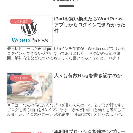
iPadを買い換えたらWordPress
サイト運営
アプリからログインできなかった
件
先日レビューしたiPad pro 10.5インチですが、Wordpressアプリから
ログインができない状態となっておりました。 その辺の状況や原
因、解決方法などについてちょっくら書いてみようかと。 ログイン
できない アプリを立ち上げるとこん...
人々は何故Blogを書き記すのか
サイト運営
今日は「なんの為にみんなブログ書いてんの~？」というお話です。
ブログを書く理由を4タイプに分け、それぞれ理由と傾向を考察して
みました。 4つのパターン 承認欲求 「承認欲求」というのは「誰か
に認めて貰いたい！」という欲求ですね。 これを満...
再利用ブロックを投稿テンプレー