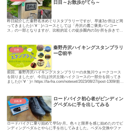
日目～お散歩がてら～
昨日紹介した秦野名水めぐりスタプラリーですが、早速3か所ほど周
ってきました(∩´∀｀)∩コースとしては「丹沢の麓ご褒美パンコー
ス」の一部となりますが、比較的近くの徒歩圏内の3か所を歩きで周
ってきました。
秦野丹沢ハイキングスタンプラリ
日常
ー②前半
前回、秦野丹沢ハイキングスタンプラリーの水無川ウォークコース
を回りましたが、今日は渋沢丘陵ハイクコースの一部分を回ってき
ました(∩´∀｀)∩ https://la-fra.com/noteset/2023/08/27/post-1309/前回
参加時の記事 渋沢丘陵ハイク 渋沢丘陵ハイクのコースは以下の5つ
のチェックポイントを回ります。
ロードバイク初心者がビンディン
自転車
グペダルに手を出してみる
ロードバイクに乗り始めて早5か月。色々と限界を感じ始めたのでビ
ンディングペダルとやらに手を出してみました。ペダル交換やファ