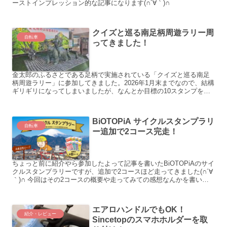
ーストインプレッション的な記事になります(∩´∀｀)∩
クイズと巡る南足柄周遊ラリー周
自転車
ってきました！
金太郎のふるさとである足柄で実施されている「クイズと巡る南足
柄周遊ラリー」に参加してきました。2026年1月末までなので、結構
ギリギリになってしまいましたが、なんとか目標の10スタンプを集
めました(∩´∀｀)∩
BiOTOPiA サイクルスタンプラリ
自転車
ー追加で2コース完走！
ちょっと前に紹介やら参加したよって記事を書いたBiOTOPiAのサイ
クルスタンプラリーですが、追加で2コースほど走ってきました(∩´∀
｀)∩ 今回はその2コースの概要や走ってみての感想なんかを書いて
いきます。完走だけに。 ⑤日本遺産大山詣りコース 所感など こち
らのコースは伊勢原市を中心に、たまに平塚市に入る感じのコース
です。 私の住んでいるのが伊勢原のお隣、秦野市ですので比較的近
エアロハンドルでもOK！
場で行きやすい場…
紹介・レビュー
Sincetopのスマホホルダーを取