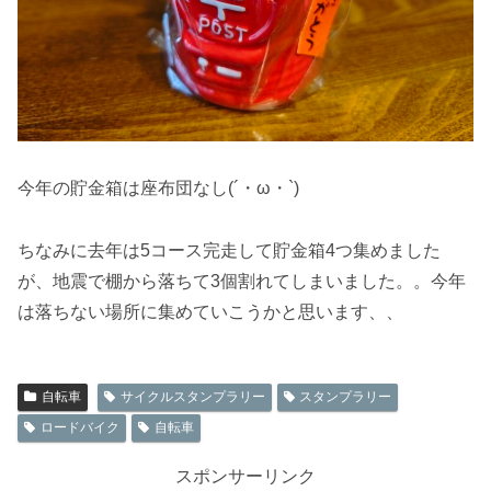
今年の貯金箱は座布団なし(´・ω・`)
ちなみに去年は5コース完走して貯金箱4つ集めました
が、地震で棚から落ちて3個割れてしまいました。。今年
は落ちない場所に集めていこうかと思います、、
自転車
サイクルスタンプラリー
スタンプラリー
ロードバイク
自転車
スポンサーリンク